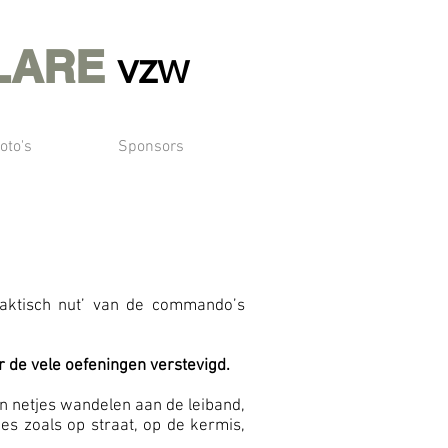
LARE
vzw
oto's
Sponsors
raktisch nut’ van de commando’s
 de vele oefeningen verstevigd.
n netjes wandelen aan de leiband,
ies zoals op straat, op de kermis,