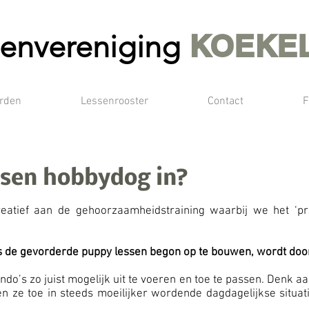
envereniging
KOEKE
orden
Lessenrooster
Contact
F
sen hobbydog in?
eatief aan de gehoorzaamheidstraining waarbij we het ‘p
ns de gevorderde puppy lessen begon op te bouwen, wordt door
’s zo juist mogelijk uit te voeren en toe te passen. Denk aa
sen ze toe in steeds moeilijker wordende dagdagelijkse situat